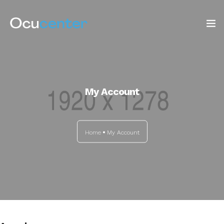
INICIO
NOSOTROS
My Account
SERVICIOS
Home
My Account
TIENDA
0
Blog: ¡OJO AL DATO!
CONTACTO