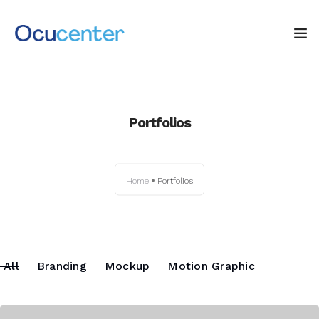
INICIO
Portfolios
NOSOTROS
SERVICIOS
Home
Portfolios
TIENDA
0
Blog: ¡OJO AL DATO!
All
Branding
Mockup
Motion Graphic
CONTACTO