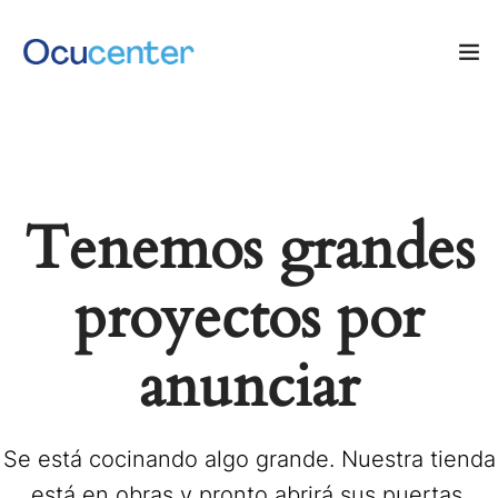
INICIO
NOSOTROS
Tenemos grandes
SERVICIOS
proyectos por
TIENDA
0
anunciar
Blog: ¡OJO AL DATO!
CONTACTO
Se está cocinando algo grande. Nuestra tienda
está en obras y pronto abrirá sus puertas.