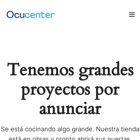
INICIO
NOSOTROS
Tenemos grandes
SERVICIOS
proyectos por
TIENDA
0
anunciar
Blog: ¡OJO AL DATO!
CONTACTO
Se está cocinando algo grande. Nuestra tienda
está en obras y pronto abrirá sus puertas.