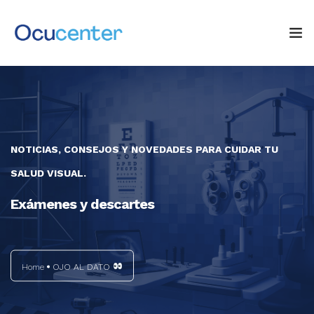
INICIO
NOSOTROS
NOTICIAS, CONSEJOS Y NOVEDADES PARA CUIDAR TU
SERVICIOS
SALUD VISUAL.
TIENDA
Exámenes y descartes
0
Blog: ¡OJO AL DATO!
CONTACTO
Home
OJO AL DATO