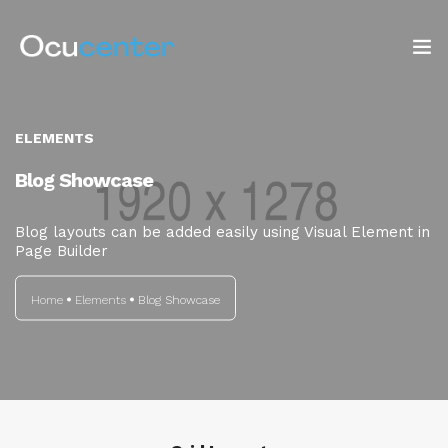
INICIO
ELEMENTS
NOSOTROS
Blog Showcase
SERVICIOS
Blog layouts can be added easily using Visual Element in
Page Builder
TIENDA
Home
Elements
Blog Showcase
Blog: ¡OJO AL DATO!
CONTACTO